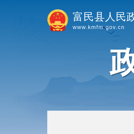
富民县人民
www.kmfm.gov.cn