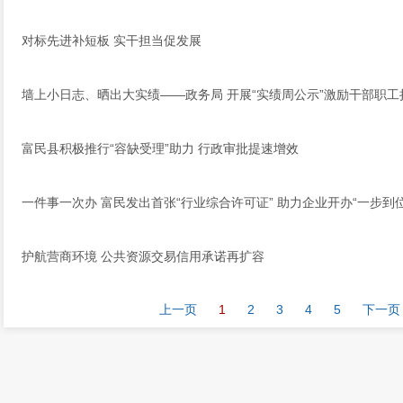
对标先进补短板 实干担当促发展
墙上小日志、晒出大实绩——政务局 开展“实绩周公示”激励干部职工
富民县积极推行“容缺受理”助力 行政审批提速增效
一件事一次办 富民发出首张“行业综合许可证” 助力企业开办“一步到位
护航营商环境 公共资源交易信用承诺再扩容
上一页
1
2
3
4
5
下一页