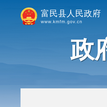
富民县人民政府
www.kmfm.gov.cn
政