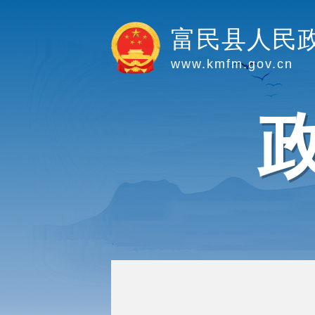
富民县人民
www.kmfm.gov.cn