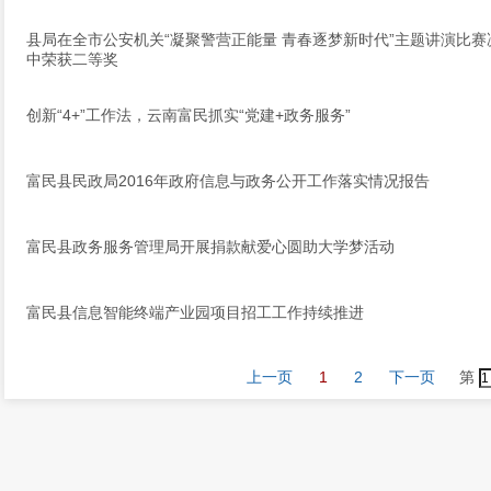
县局在全市公安机关“凝聚警营正能量 青春逐梦新时代”主题讲演比赛
中荣获二等奖
创新“4+”工作法，云南富民抓实“党建+政务服务”
富民县民政局2016年政府信息与政务公开工作落实情况报告
富民县政务服务管理局开展捐款献爱心圆助大学梦活动
富民县信息智能终端产业园项目招工工作持续推进
上一页
1
2
下一页
第