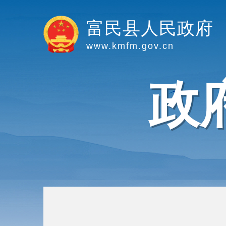
富民县人民政府
www.kmfm.gov.cn
政