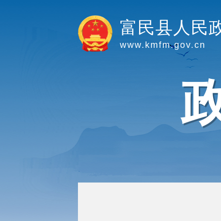
富民县人民
www.kmfm.gov.cn