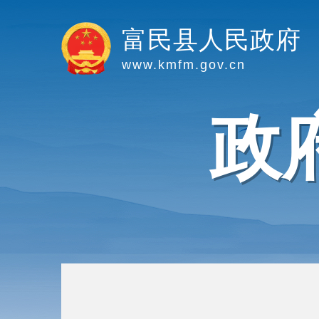
富民县人民政府
www.kmfm.gov.cn
政