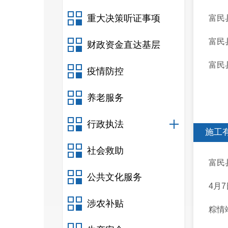
重大决策听证事项
富民
富民
财政资金直达基层
富民县
疫情防控
养老服务
行政执法
施工
社会救助
富民
公共文化服务
4月
涉农补贴
粽情