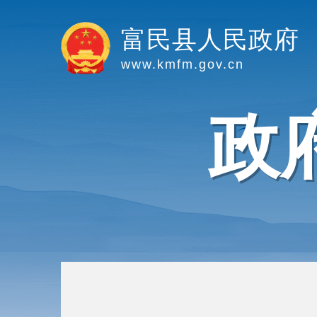
富民县人民政府
www.kmfm.gov.cn
政