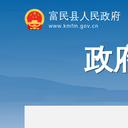
富民县人民政府
www.kmfm.gov.cn
政