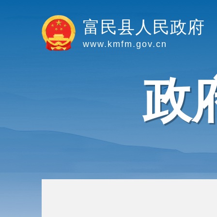
富民县人民政府
www.kmfm.gov.cn
政