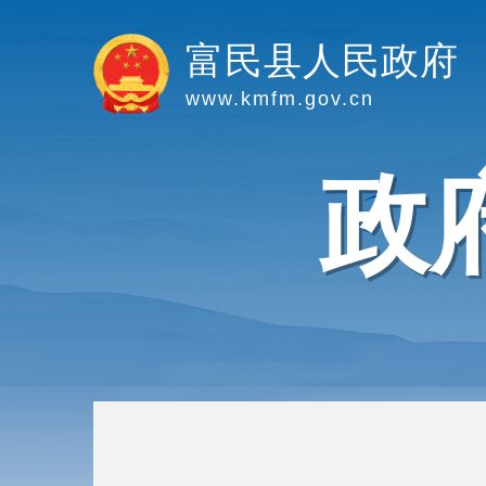
富民县人民政府
www.kmfm.gov.cn
政