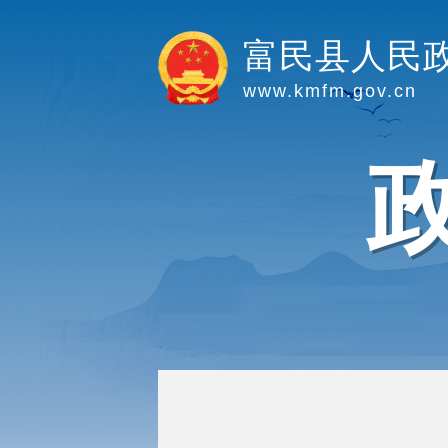
富民县人民
www.kmfm.gov.cn