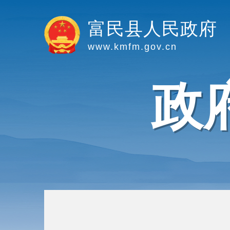
富民县人民政府
www.kmfm.gov.cn
政