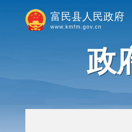
富民县人民政府
www.kmfm.gov.cn
政