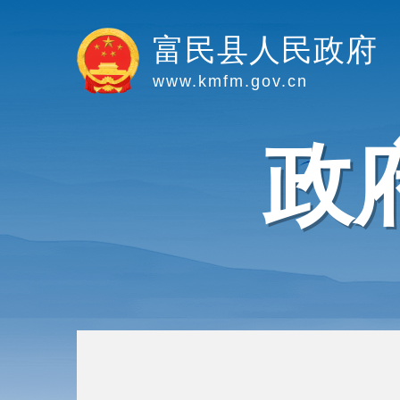
富民县人民政府
www.kmfm.gov.cn
政