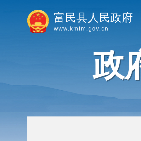
富民县人民政府
www.kmfm.gov.cn
政