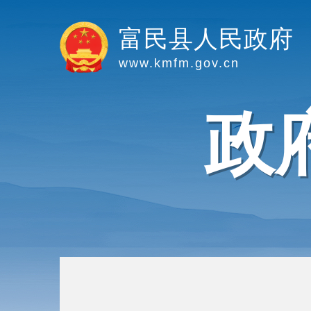
富民县人民政府
www.kmfm.gov.cn
政