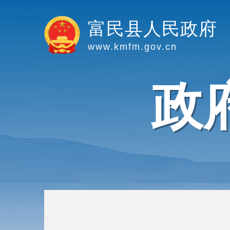
富民县人民政府
www.kmfm.gov.cn
政