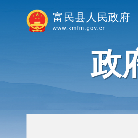
富民县人民政府
www.kmfm.gov.cn
政