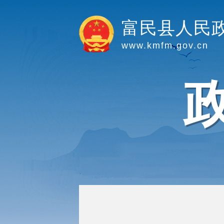
富民县人民
www.kmfm.gov.cn