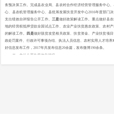
务预决算工作。完成县农业局、县农村合作经济经营管理服务中心、
心、县农机管理服务中心、县统筹发展扶贫开发中心
201
6
年度部门决
支出绩效自评报告公开工作。
三是
做好政策解读工作。重点做好县农
地的经营权抵押贷款全国试点工作、农业产业扶贫惠农政策、农村产
的解读工作。
四是
做好脱贫攻坚相关政策、扶贫资金、产业扶贫项目
政处罚案件、行政许可事项办结、执法人员信息、农村实用人才培养
好信息发布工作，
201
7
年共发布信息
20
余篇，发布微博
1
90
余条。
二、主动公开政府信息情况
第二十条第（一）项
本年新制作
本年新
信息内容
数量
数量
规章
0
0
0
0
规范性文件
第二十条第（五）项
信息内容
上一年项目数量
本年增
行政许可
29
0
其他对外管理服务事项
0
0
第二十条第（六）项