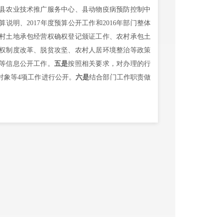
县农业技术推广服务中心、县动物疫病预防控制中
算说明、
201
7
年度预算公开工作和
201
6
年部门整体
村土地承包经营权确权登记颁证工作、农村承包土
权制度改革、脱贫攻坚、农村人居环境整治等政策
等信息公开工作。
五是
按照相关要求，对办理的行
对象等
4项工作进行公开。
六是
结合部门工作职责做
公开
对外公开总数量
0
0
/减
处理决定数量
29
0