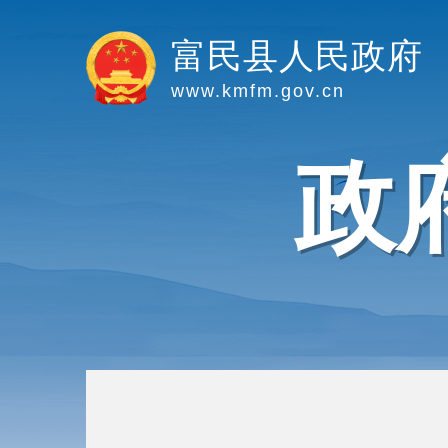
富民县人民政府
www.kmfm.gov.cn
政