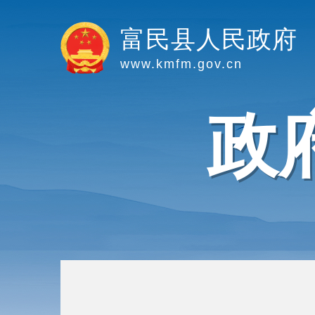
富民县人民政府
www.kmfm.gov.cn
政