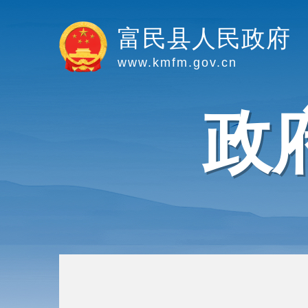
富民县人民政府
www.kmfm.gov.cn
政