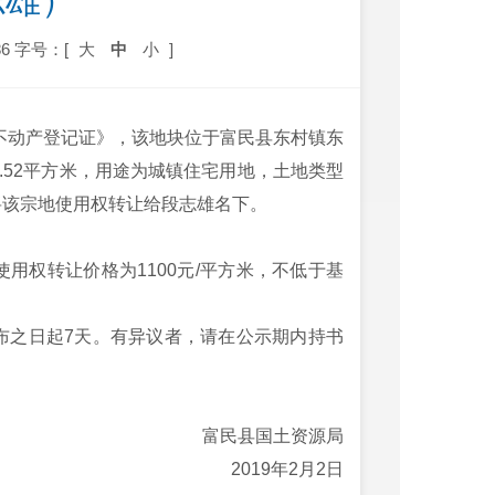
志雄）
6
字号：[
大
中
小
]
号《不动产登记证》，该地块位于富民县东村镇东
0.52平方米，用途为城镇住宅用地，土地类型
请将该宗地使用权转让给段志雄名下。
用权转让价格为1100元/平方米，不低于基
布之日起7天。有异议者，请在公示期内持书
富民县国土资源局
2019年2月2日