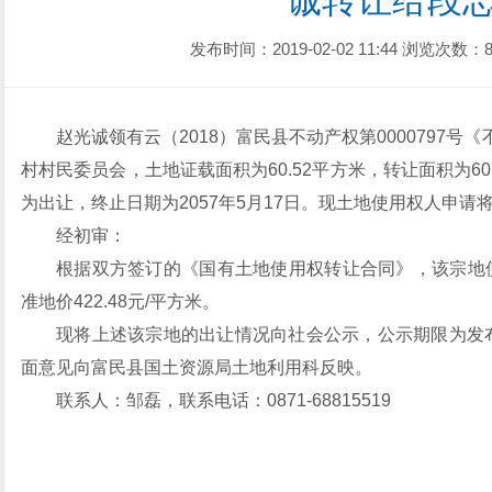
诚转让给段
发布时间：2019-02-02 11:44
浏览次数：8
赵光诚领有云（2018）富民县不动产权第0000797
村村民委员会，土地证载面积为60.52平方米，转让面积为6
为出让，终止日期为2057年5月17日。现土地使用权人申
经初审：
根据双方签订的《国有土地使用权转让合同》，该宗地使
准地价422.48元/平方米。
现将上述该宗地的出让情况向社会公示，公示期限为发
面意见向富民县国土资源局土地利用科反映。
联系人：邹磊，联系电话：0871-68815519