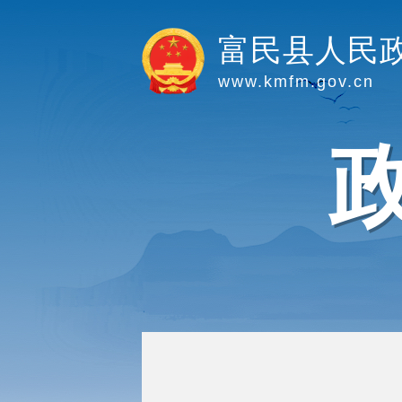
富民县人民
www.kmfm.gov.cn