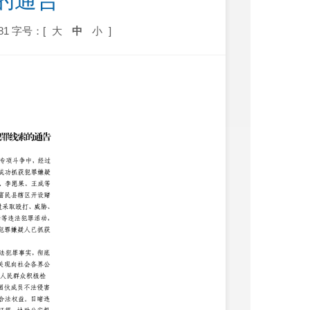
的通告
81
字号：[
大
中
小
]