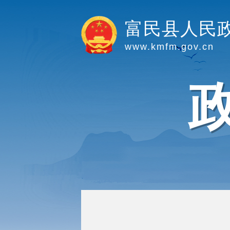
富民县人民
www.kmfm.gov.cn