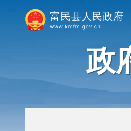
富民县人民政府
www.kmfm.gov.cn
政