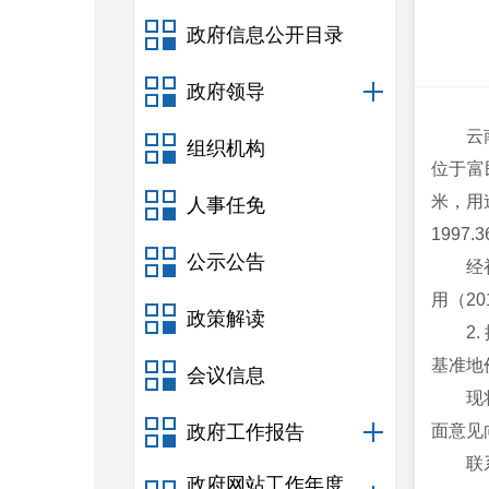
政府信息公开目录
政府领导
云
组织机构
位于富
米，用
人事任免
199
公示公告
经
用（2
政策解读
2
基准地价
会议信息
现
政府工作报告
面意见
联
政府网站工作年度