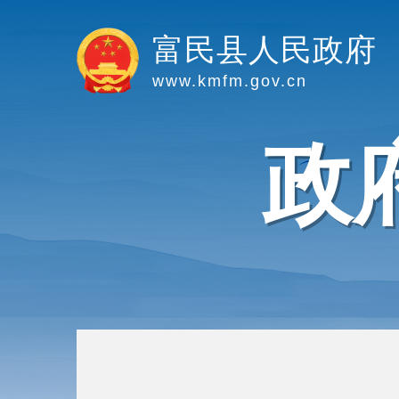
富民县人民政府
www.kmfm.gov.cn
政