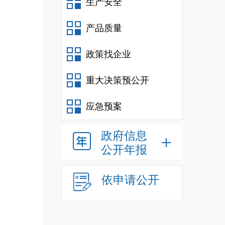
小学达
生产安全
生均图
产品质量
达标，
达标5
政策找企业
重大决策预公开
其中女
人，外
应急预案
班，其
政府信息
额和
公开年报
教办学
依申请公开
学率0.