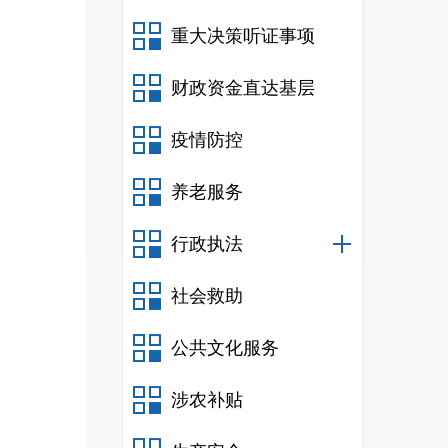
重大决策听证事项
其中女
财政资金直达基层
107
91人
疫情防控
51-
养老服务
办学校
行政执法
率99.
社会救助
平方米
公共文化服务
16380
涉农补贴
均绿化