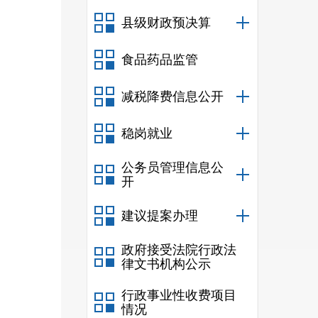
县级财政预决算
0.13
食品药品监管
减税降费信息公开
稳岗就业
儿园、
公务员管理信息公
班额2
开
人
，其
建议提案办理
入园（
政府接受法院行政法
律文书机构公示
米，
绿
行政事业性收费项目
情况