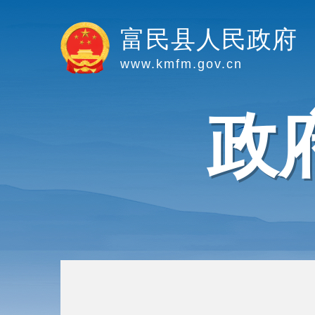
富民县人民政府
www.kmfm.gov.cn
政