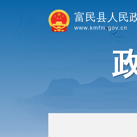
富民县人民
www.kmfm.gov.cn