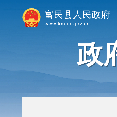
富民县人民政府
www.kmfm.gov.cn
政