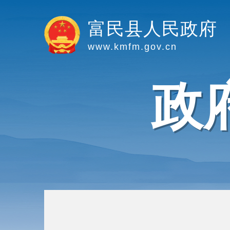
富民县人民政府
www.kmfm.gov.cn
政