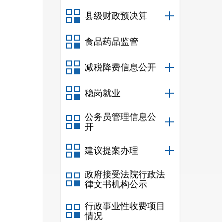
县级财政预决算
新举
食品药品监管
数增
减税降费信息公开
分考
稳岗就业
来办
公务员管理信息公
开
大小
建议提案办理
社区
政府接受法院行政法
生办
律文书机构公示
的工
行政事业性收费项目
领下
情况