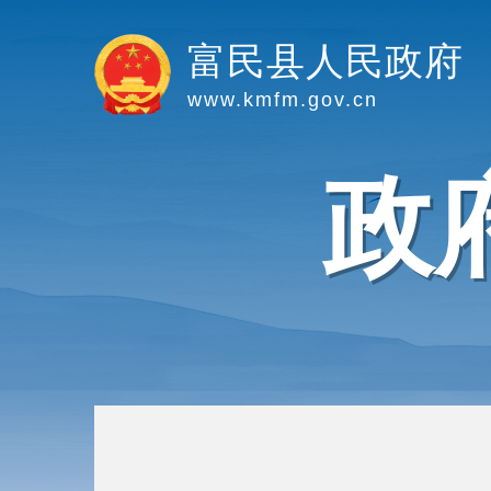
富民县人民政府
www.kmfm.gov.cn
政