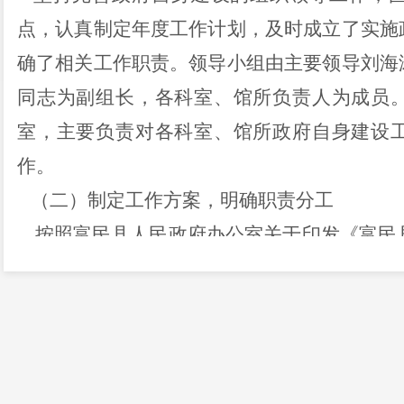
点，认真制定年度工作计划，
及时成立了实施
确了相关工作职责。领导小组由主要领导刘海
同志为副组长，各科室、馆所负责人为成员
室，主要负责对各科室、馆所政府自身建设
作。
（二）制定工作方案
，明确职责分工
按照富民县人民政府办公室关于印发《富民县
考核
实施方案的通知
》
和
《富民县人民政府办公
开工作要点分工方案的通知》要求，
我局
结合
游局
关于印发201
9
年
政府信息与
政务公开工作
工和政务信息公开重点内容任务措施，确保各