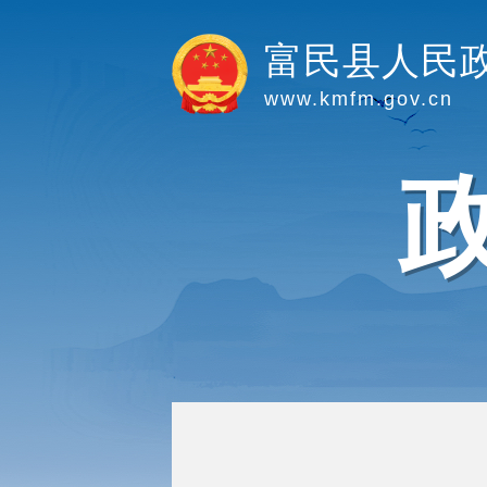
富民县人民
www.kmfm.gov.cn