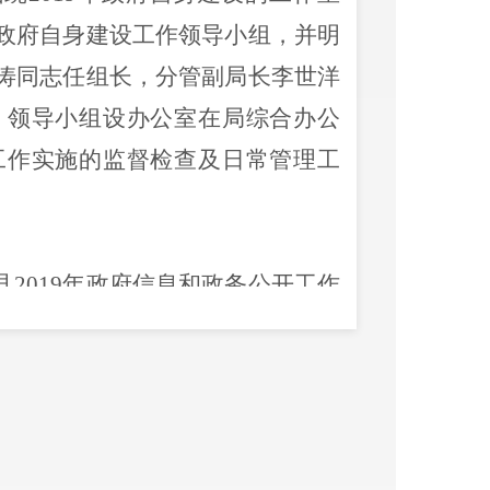
政府自身建设工作领导小组，并明
涛同志任组长，分管副局长李世洋
。领导小组设办公室在局综合办公
工作实施的监督检查及日常管理工
201
9
年政府信息和政务公开工作
室关于印发富民县201
9
年政务公
实际制定下发了《富民县
文化和旅
实施
方案的通知》，明确了职责分
项工作有序推进。