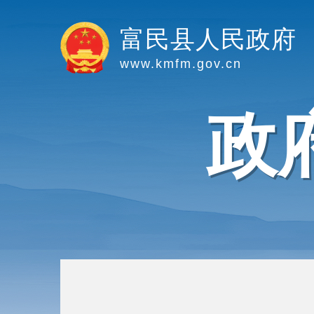
富民县人民政府
www.kmfm.gov.cn
政