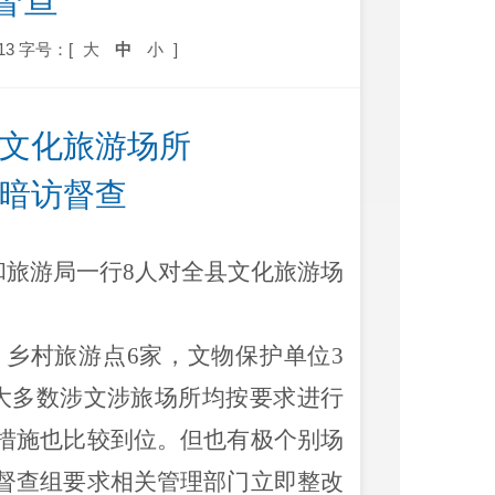
督查
13
字号：[
大
中
小
]
文化旅游场所
暗访督查
和旅游局
一行8人
对全县文化旅游场
，乡村旅游点6家，文物保护单位3
大多数涉文涉旅
场所均按要求进行
措施也比较到位。但也有极个别场
督查组要求相关管理部门立即整改