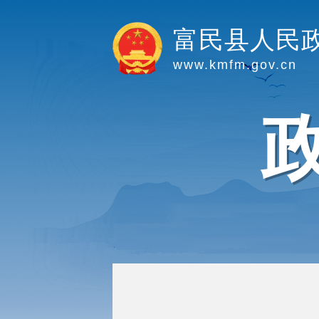
富民县人民
www.kmfm.gov.cn