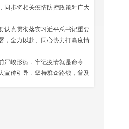
，同步将相关疫情防控政策
对广大
要
认真
贯彻落实习近平总书记重要
署
，全力以赴、
同
心协力打赢疫情
前严峻形势，牢记疫情就是命令、
大宣传引导
，
坚持群众路线，普及
准确排查
，
对游客
排查
做到不漏
一
生命安全和身体健康。同时，要做
保护好自己和家人。