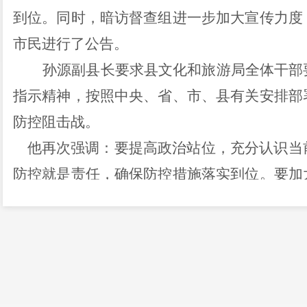
到位
。
同时
，暗访督查组
进一步加大宣传力度
市民进行了公告。
孙源副县长要求
县
文化和旅游局全体干部
指示精神，按照中央、省
、
市
、
县
有关安排部
防控阻击战。
他再次
强调：
要提高政治站位
，
充分认识当
防控就是责任，确保防控措施落实到位。
要加
防范知识，引导广大
市民
自防自控。
要
全面
人，形成
网格式、
全覆盖，
全力
保障人民群众
好自身的安全防护措施，既保护好他人，也好