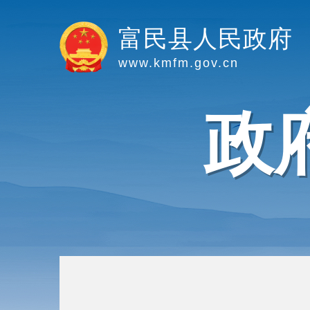
富民县人民政府
www.kmfm.gov.cn
政