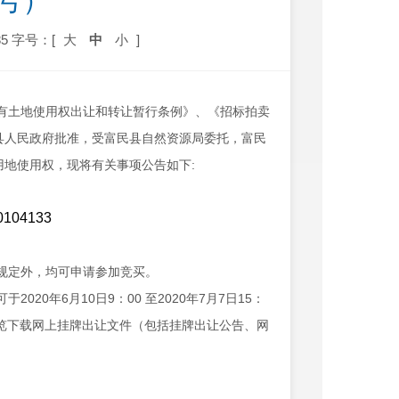
3号）
5
字号：[
大
中
小
]
有土地使用权出让和转让暂行条例》
、
《
招标拍卖
县
人民政府批准，
受富民县自然资源局委托，
富民
用地使用权，现将有关事项公告如下:
规定外，均可申请参加竞买。
于20
20
年
6
月
10
日9：00 至20
20
年
7
月
7
日15：
com）浏览下载网上挂牌出让文件（包括挂牌出让公告、网