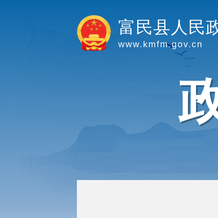
富民县人民
www.kmfm.gov.cn