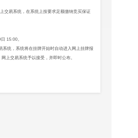
网上交易系统，在系统上按要求足额缴纳竞买保证
9
日 15:00。
易系统，系统将在挂牌开始时自动进入网上挂牌报
，网上交易系统予以接受，并即时公布。
人在2分钟内做出愿意参加网上限时竞价的决定并提
网上限时竞价确定最高报价人。
确定规则详见
富民县
国有建设用地使用权网上挂牌