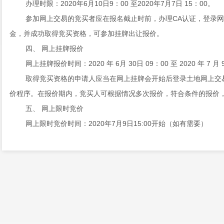
办理时限：20
20
年
6
月
10
日9：00 至20
20
年
7
月
7
日 15：00
。
参加网上交易的竞买者应在报名截止时前，办理CA认证，登录
金，并成功取得竞买资格，可参加挂牌出让报价。
四、 网上挂牌报价
网上挂牌报价时间：20
20
年
6
月
30
日 09：00 至 20
20
年
7
月
取得竞买资格的申请人应当在网上挂牌会开始后登录土地网上交
价程序。在报价期内，竞买人可根据情况多次报价，符合条件的报价
五、
网上限时竞价
网上限时竞价时间：20
20
年
7
月
9
日15:00开始（如有需要）
挂牌报价时间截止时，经网上交易系统询问，有符合条件的竞买
交至网上交易系统，网上交易系统自动进入网上限时竞价程序，通过
六
、 竞得人的确定
本次国有建设用地使用权挂牌出让采用增价挂牌方式，竞得人的
出让须知。
七
、 其他需要公告的事项