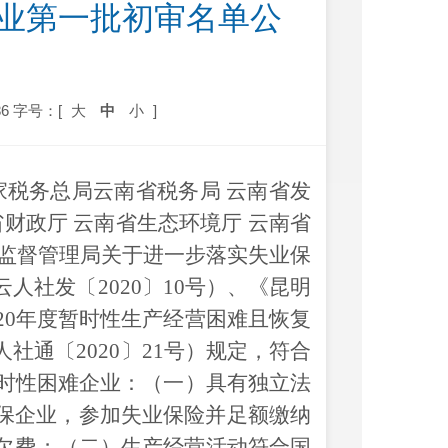
企业第一批初审名单公
6
字号：[
大
中
小
]
家税务总局云南省税务局
云南省发
省财政厅
云南省生态环境厅
云南省
监督管理局
关于进一步落实失业保
云人社发
〔
2020
〕
10
号
）、
《
昆明
20
年度暂时性生产经营困难且恢复
人社
通
〔
2020
〕
21
号）
规定，符合
时性困难企业：
（一）具有独立法
保企业，参加失业保险并足额缴纳
欠费；（二）生产经营活动符合国