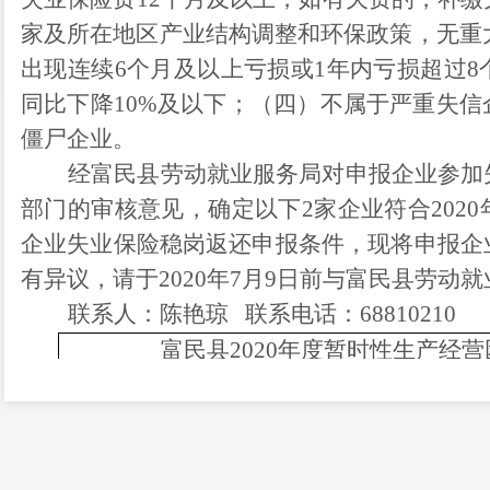
家及所在地区产业结构调整和环保政策，无重
出现连续
6
个月及以上亏损或
1
年内亏损超过
8
同比下降
10%
及以下；（四）不属于严重失信
僵尸企业。
经富民县劳动就业服务局对申报企业
参加
部门的审核意见，
确
定
以下
2
家企业符合
20
20
企业失业保险稳岗返还申报
条件，现将申报企
有异议，请于
2020
年
7
月
9
日前与富民县劳动就
联系人：陈艳琼
联系电话：
68810210
富民县
20
20年度暂时性生产经
失业保险稳岗返还企业第一
当地
序
保险
企业名称