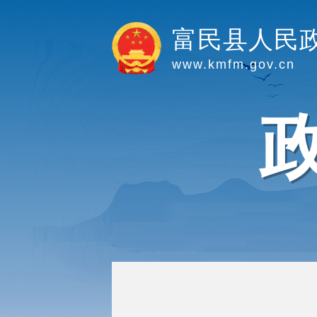
富民县人民
www.kmfm.gov.cn