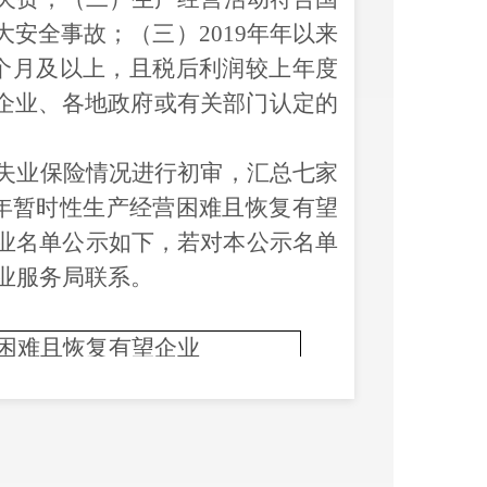
大安全事故；（三）
2019
年年以来
个月及以上，且税后利润较上年度
企业、各地政府或有关部门认定的
失业保险情况
进行初审，
汇总七家
年
暂时性生产经营困难且恢复有望
业名单公示如下，若对本公示名单
业服务局联系。
营困难且恢复有望企业
批公示名单
失业
2019
年失
金发
业保险平
企业稳岗返