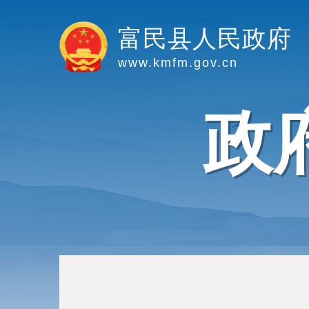
富民县人民政府
www.kmfm.gov.cn
政