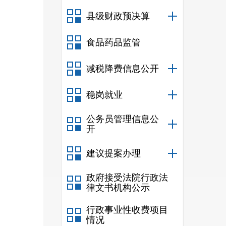
拍卖出
县级财政预决算
（
接受书
食品药品监管
八
昆
减税降费信息公开
页进行
稳岗就业
联
联
公务员管理信息公
联
开
建议提案办理
政府接受法院行政法
律文书机构公示
行政事业性收费项目
情况