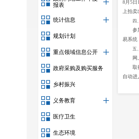
8
月
5
日
报表
上拍卖
统计信息
四
参
规划计划
易系统
五
重点领域信息公开
网
取
政府采购及购买服务
自动进
乡村振兴
六
本
义务教育
七
（
医疗卫生
申请资
生态环境
（