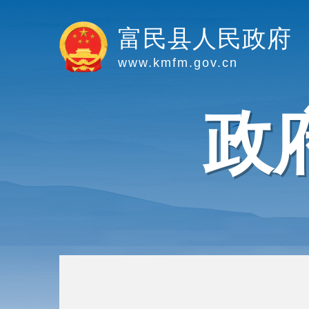
富民县人民政府
www.kmfm.gov.cn
政