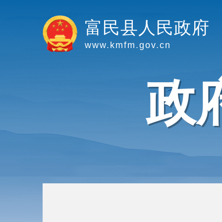
富民县人民政府
www.kmfm.gov.cn
政