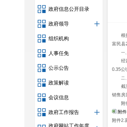
政府信息公开目录
政府领导
根
组织机构
富民县2
一
人事任免
经
公示公告
0.35
二
政策解读
截
销售房
会议信息
附
政府工作报告
附件
附件2
政府网站工作年度