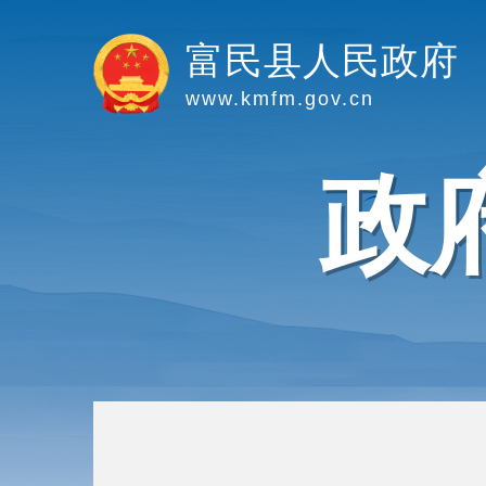
富民县人民政府
www.kmfm.gov.cn
政