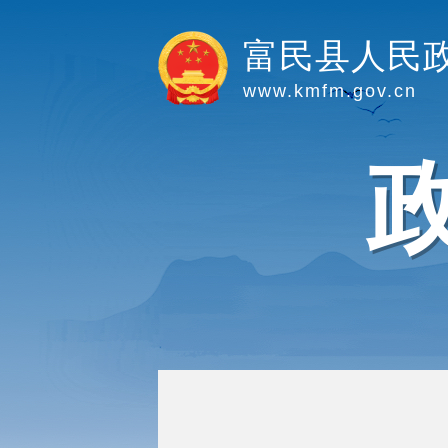
富民县人民
www.kmfm.gov.cn