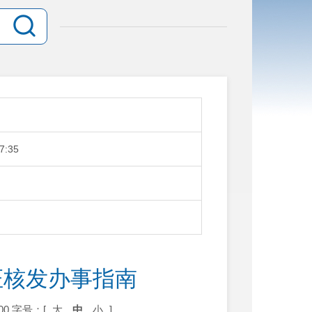
7:35
证核发办事指南
00
字号：[
大
中
小
]