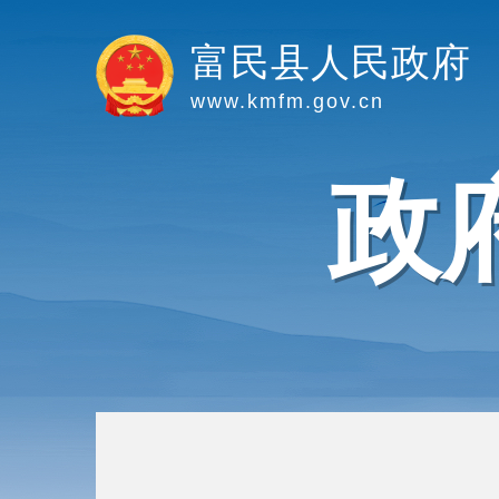
富民县人民政府
www.kmfm.gov.cn
政