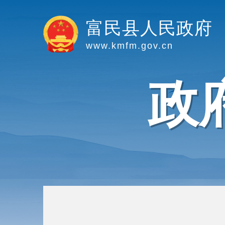
富民县人民政府
www.kmfm.gov.cn
政