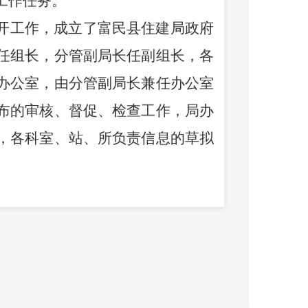
工作任务。
开工作，
成立了富民县住建局
政府
任组长，分管副局长任副组长，各
办公室，由分管副局长兼任办公室
布的审核、督促、检查工作
，
局办
，
各
科室、站、所负责
信息
的
草拟
极参加上级部门组织的各项政务公
开工作要点，强化部门间的交流与
富民县人民政府网
共主动
公开政务
决算报告
2条。