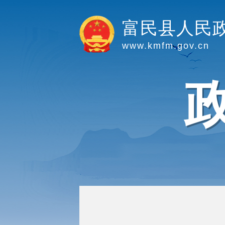
富民县人民
www.kmfm.gov.cn