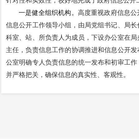
针对性和实效性，较好地完成了政府信息公开
一是健全组织机构。
高度重视政府信息公
信息公开工作领导小组，
由局
党组书记、局长
科室、站、所负责人
为成员，下设办公室在局
主任，负责
信息工作的
协调推进和信息公开发
公室明确专人负责信息的统一发布和初审工作
并严格
把关，确保信息的真实性、客观性。
二是加强培训学习不断提高业务水平。
积
开业务培训，学习政务公开相关知识，把握公
沟通，提升业务能力。
三是认真梳理充实公开内容。
2020年，
在
信息
157
条，其中部门动态
信息
155
条
，财务预