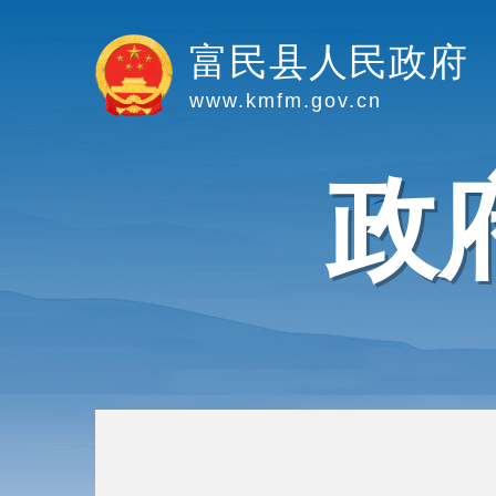
富民县人民政府
www.kmfm.gov.cn
政