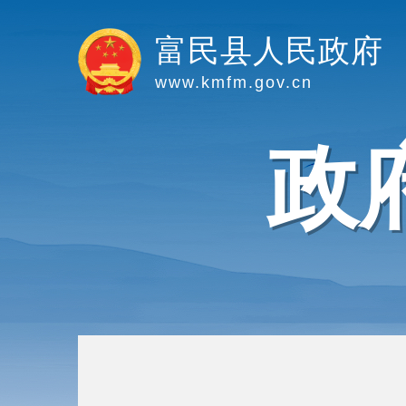
富民县人民政府
www.kmfm.gov.cn
政