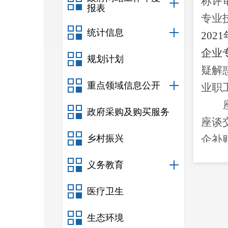
称评
报表
专业
统计信息
2021
企业
规划计划
疑解
重点领域信息公开
业职
政府采购及购买服务
座谈
乡村振兴
企补
求：
义务教育
业职
二要
医疗卫生
政策
生态环境
位，