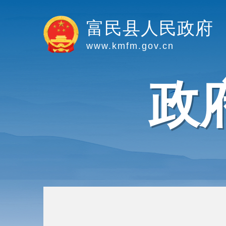
富民县人民政府
www.kmfm.gov.cn
政