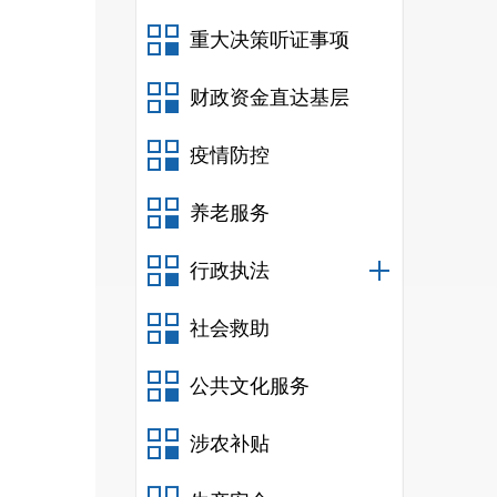
万人
重大决策听证事项
上学
直接
财政资金直达基层
人才
疫情防控
养老服务
才。
行政执法
使用
社会救助
工作
公共文化服务
才引
岭学
涉农补贴
师、