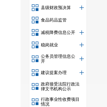
次留
县级财政预决算
才、
食品药品监管
业，
减税降费信息公开
优惠
稳岗就业
颁发
公务员管理信息公
开
建议提案办理
第
政府接受法院行政法
律文书机构公示
国家
行政事业性收费项目
受国
情况