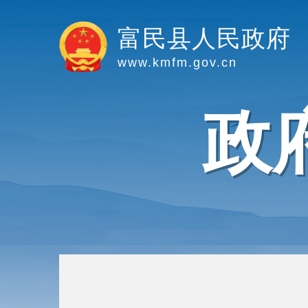
富民县人民政府
www.kmfm.gov.cn
政