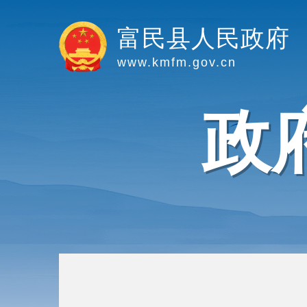
富民县人民政府
www.kmfm.gov.cn
政